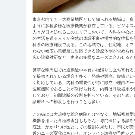
東京都内でも一大商業地区として知られる地域は、多
ように多種多様な医療機関が存在している。
ビジネス
人々が日々訪れるこのエリアにおいて、内科を中心と
の生活を送る人々が突然の体調不良や慢性的な症状を
科系の医療施設である。この地域では、住宅地、オフ
わない幅広い患者層に対応できる診療体制が求められ
広い診察対応など、患者の多様なニーズに合わせるた
繁華な駅周辺では通勤途中や買い物帰りに立ち寄れる
で提供されている場合も多く、発熱や頭痛、腹痛とい
く対応している。内科の重要性が特に際立つ理由の一
医療機関であることが挙げられる。内科は呼吸器系や
しており、初期診断の役割を担っている。そのため、
診療科への橋渡しを行うことも多い。
この街には大規模な総合病院だけでなく、地域密着型
機器を用いた各種検査はもちろん、専門医による診断
院は、かかりつけ医としての役割を果たし、市民が安
近のニーズ変化にあわせ、オンライン診療や予約シス