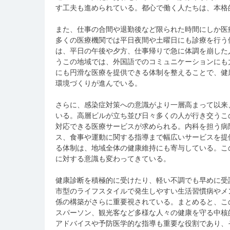
す工夫も進められている。都心で働く人たちは、本格
また、仕事の合間や退勤後など限られた時間にしか医
多くの医療機関では平日夜間や土曜日にも診療を行う
は、平日の午後や夕方、仕事帰りで急に体調を崩した
うこの地域では、外国語でのコミュニケーションにも
にも円滑な医療を提供できる体制を整えることで、健
環境づくりが進んでいる。
さらに、感染症対策への意識がより一層高まって以来
いる。高層ビルが立ち並び日々多くの人が行き交うこ
対応できる医療サービスが求められる。内科を担う病
ス、食事や運動に関する指導まで幅広いサービスを提
る体制は、地域全体の健康維持にも寄与している。こ
に対する意識も変わってきている。
健康診断を積極的に受けたり、軽い不調でも早めに受
市型のライフスタイルで発生しやすい生活習慣病やメ
係の構築がさらに重要視されている。まとめると、こ
スパーソン、観光客など多様な人々の健康を守る中核
アドバイスや予防医学的な指導も重要な役割であり、