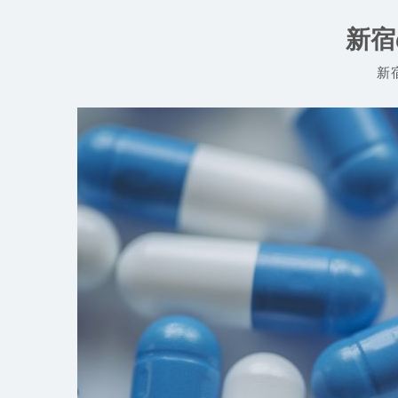
コ
ン
新宿
テ
ン
新
ツ
へ
ス
キ
ッ
プ