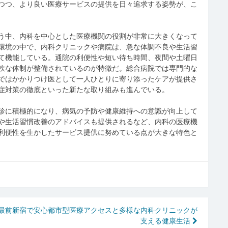
つつ、より良い医療サービスの提供を日々追求する姿勢が、こ
う中、内科を中心とした医療機関の役割が非常に大きくなって
環境の中で、内科クリニックや病院は、急な体調不良や生活習
て機能している。通院の利便性や短い待ち時間、夜間や土曜日
軟な体制が整備されているのが特徴だ。総合病院では専門的な
ではかかりつけ医として一人ひとりに寄り添ったケアが提供さ
症対策の徹底といった新たな取り組みも進んでいる。
診に積極的になり、病気の予防や健康維持への意識が向上して
や生活習慣改善のアドバイスも提供されるなど、内科の医療機
利便性を生かしたサービス提供に努めている点が大きな特色と
最前
新宿で安心都市型医療アクセスと多様な内科クリニックが
支える健康生活