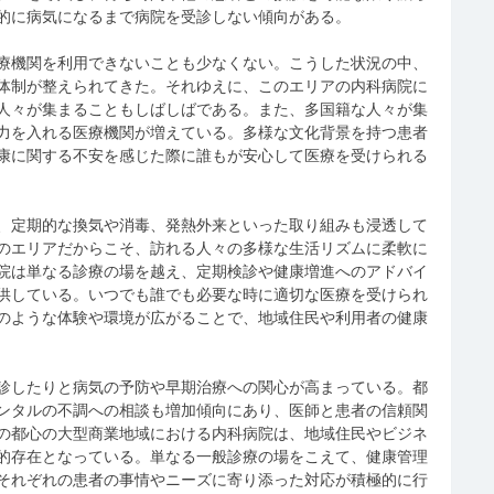
的に病気になるまで病院を受診しない傾向がある。
療機関を利用できないことも少なくない。こうした状況の中、
体制が整えられてきた。それゆえに、このエリアの内科病院に
人々が集まることもしばしばである。また、多国籍な人々が集
力を入れる医療機関が増えている。多様な文化背景を持つ患者
康に関する不安を感じた際に誰もが安心して医療を受けられる
、定期的な換気や消毒、発熱外来といった取り組みも浸透して
のエリアだからこそ、訪れる人々の多様な生活リズムに柔軟に
院は単なる診療の場を越え、定期検診や健康増進へのアドバイ
供している。いつでも誰でも必要な時に適切な医療を受けられ
のような体験や環境が広がることで、地域住民や利用者の健康
診したりと病気の予防や早期治療への関心が高まっている。都
ンタルの不調への相談も増加傾向にあり、医師と患者の信頼関
の都心の大型商業地域における内科病院は、地域住民やビジネ
的存在となっている。単なる一般診療の場をこえて、健康管理
それぞれの患者の事情やニーズに寄り添った対応が積極的に行