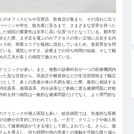
くのオフィスビルや百貨店、飲食店が集まり、その流れに沿う
パーソンや学生、観光客に至るまで、さまざまな背景を持った
した病院の重要性は非常に高い位置づけとなっている。都市型
訴えた際、まず足を運ぶのがアクセスの良い立地に点在する内
ィス街、商業エリアが複雑に混在しているため、老若男女を問
ている。通院しやすさ、診療までの待ち時間の短縮、そして幅
めの工夫が多くの病院で施されている。
クリニックが多い。また、複数の診療科目が一つの医療機関内
った急な症状から、高血圧や糖尿病などの生活習慣病まで幅広
つとして、多くの患者が体の不調を感じた際、最初に相談する
消化器系、循環器系、内分泌系など多岐に渡る健康問題に対処
内科を持つ病院は一般的な健康問題だけでなく、より専門的な
のクリニックや個人医院も多い。総合病院では、先進的な医療
や治療が日常的に行われている。一方で、クリニックや個人医
心して健康相談ができる場として親しまれている。さらに、最
テムを導入し、待ち時間や他の患者との接触を可能な限り減ら