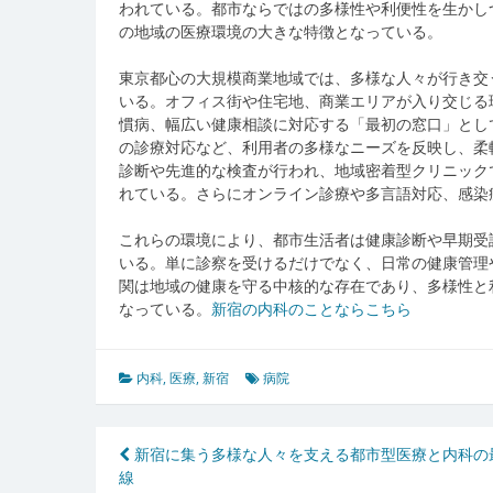
われている。都市ならではの多様性や利便性を生かし
の地域の医療環境の大きな特徴となっている。
東京都心の大規模商業地域では、多様な人々が行き交
いる。オフィス街や住宅地、商業エリアが入り交じる
慣病、幅広い健康相談に対応する「最初の窓口」とし
の診療対応など、利用者の多様なニーズを反映し、柔
診断や先進的な検査が行われ、地域密着型クリニック
れている。さらにオンライン診療や多言語対応、感染
これらの環境により、都市生活者は健康診断や早期受
いる。単に診察を受けるだけでなく、日常の健康管理
関は地域の健康を守る中核的な存在であり、多様性と
なっている。
新宿の内科のことならこちら
内科
,
医療
,
新宿
病院
投
新宿に集う多様な人々を支える都市型医療と内科の
線