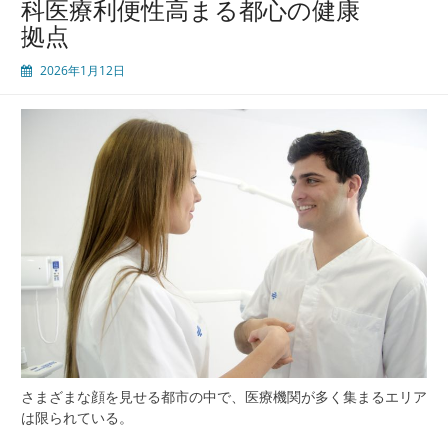
科医療利便性高まる都心の健康
モ
拠点
デ
ル
2026年1月12日
地
域
密
着
と
先
端
が
支
え
る
安
心
の
医
療
さまざまな顔を見せる都市の中で、医療機関が多く集まるエリア
ネ
は限られている。
ッ