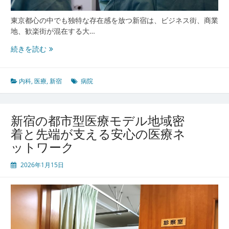
え
る
東京都心の中でも独特な存在感を放つ新宿は、ビジネス街、商業
未
地、歓楽街が混在する大…
来
多
型
続きを読む
様
ク
性
リ
と
ニ
内科
,
医療
,
新宿
病院
最
ッ
先
ク
端
環
新宿の都市型医療モデル地域密
が
境
着と先端が支える安心の医療ネ
融
ットワーク
合
す
2026年1月15日
る
新
宿
で
進
化