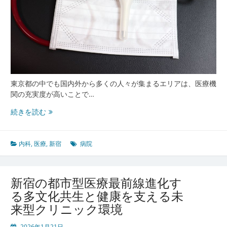
東京都の中でも国内外から多くの人々が集まるエリアは、医療機
関の充実度が高いことで…
新
続きを読む
宿
の
多
内科
,
医療
,
新宿
病院
様
性
が
新宿の都市型医療最前線進化す
支
る多文化共生と健康を支える未
え
来型クリニック環境
る
都
2026年1月21日