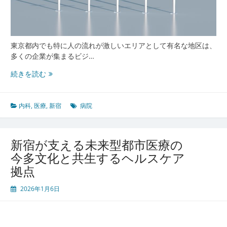
東京都内でも特に人の流れが激しいエリアとして有名な地区は、
多くの企業が集まるビジ…
新
続きを読む
宿
の
多
内科
,
医療
,
新宿
病院
様
性
が
新宿が支える未来型都市医療の
支
今多文化と共生するヘルスケア
え
拠点
る
都
2026年1月6日
市
型
医
療