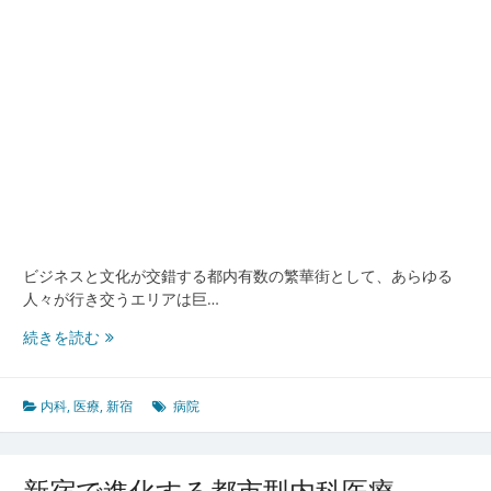
安
心
と
進
化
の
現
場
か
ら
見
る
ビジネスと文化が交錯する都内有数の繁華街として、あらゆる
健
人々が行き交うエリアは巨…
康
基
新
続きを読む
盤
宿
が
支
内科
,
医療
,
新宿
病院
え
る
未
新宿で進化する都市型内科医療