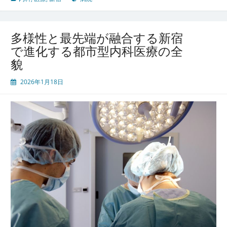
市
型
医
多様性と最先端が融合する新宿
療
で進化する都市型内科医療の全
最
貌
前
線
2026年1月18日
進
化
す
る
多
文
化
共
生
と
健
康
を
支