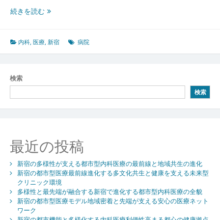
点
新
続きを読む
宿
で
進
内科
,
医療
,
新宿
病院
化
す
る
検索
都
検索
市
型
内
科
医
最近の投稿
療
多
新宿の多様性が支える都市型内科医療の最前線と地域共生の進化
様
新宿の都市型医療最前線進化する多文化共生と健康を支える未来型
な
クリニック環境
ニ
多様性と最先端が融合する新宿で進化する都市型内科医療の全貌
ー
新宿の都市型医療モデル地域密着と先端が支える安心の医療ネット
ズ
ワーク
に
新宿の都市機能と多様化する内科医療利便性高まる都心の健康拠点