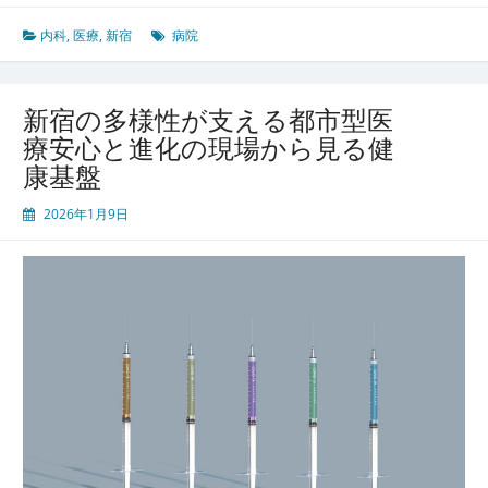
ト
ワ
内科
,
医療
,
新宿
病院
ー
ク
新宿の多様性が支える都市型医
療安心と進化の現場から見る健
康基盤
2026年1月9日