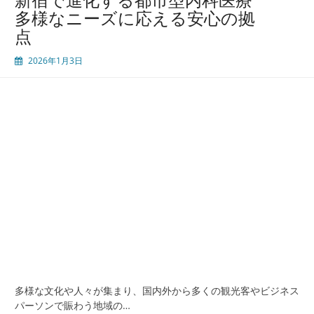
来
多様なニーズに応える安心の拠
型
点
都
市
2026年1月3日
医
療
の
今
多
文
化
と
共
生
す
る
ヘ
ル
ス
ケ
多様な文化や人々が集まり、国内外から多くの観光客やビジネス
ア
パーソンで賑わう地域の…
拠