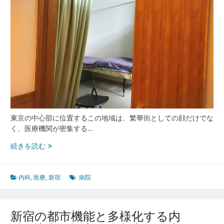
す
る
都
市
型
内
科
医
療
の
全
貌
東京の中心部に位置するこの地域は、繁華街としての顔だけでな
く、医療機関が密集する…
新
続きを読む
宿
の
都
内科
,
医療
,
新宿
病院
市
型
医
新宿の都市機能と多様化する内
療