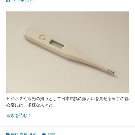
市
型
内
科
医
療
の
最
前
線
と
地
域
共
生
の
ビジネスや観光の拠点として日本屈指の賑わいを見せる東京の都
進
心部には、多様な人々と…
化
新
続きを読む
宿
の
都
内科
,
医療
,
新宿
病院