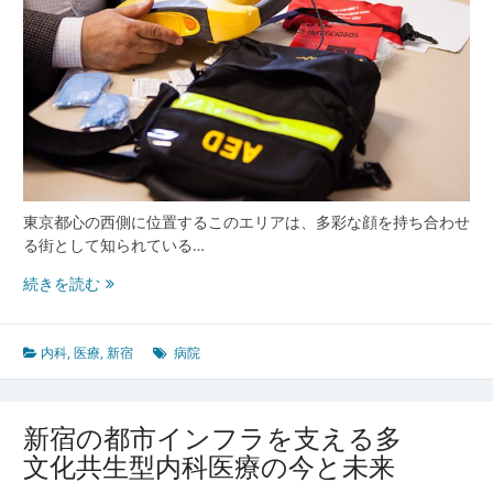
様
性
が
支
え
る
都
市
型
健
東京都心の西側に位置するこのエリアは、多彩な顔を持ち合わせ
康
る街として知られている…
基
多
続きを読む
盤
様
な
人々
内科
,
医療
,
新宿
病院
に
寄
り
新宿の都市インフラを支える多
添
文化共生型内科医療の今と未来
う
新