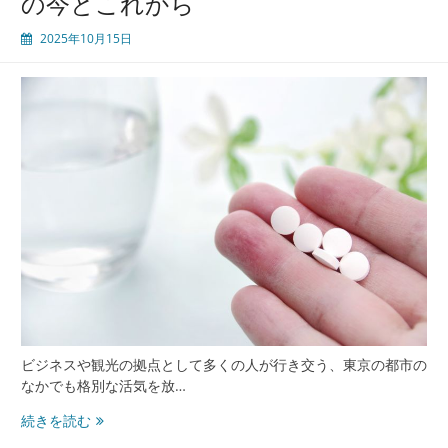
の今とこれから
市
2025年10月15日
を
支
え
る
多
様
な
内
科
診
療
と
住
民
の
安
ビジネスや観光の拠点として多くの人が行き交う、東京の都市の
心
なかでも格別な活気を放…
新
続きを読む
宿