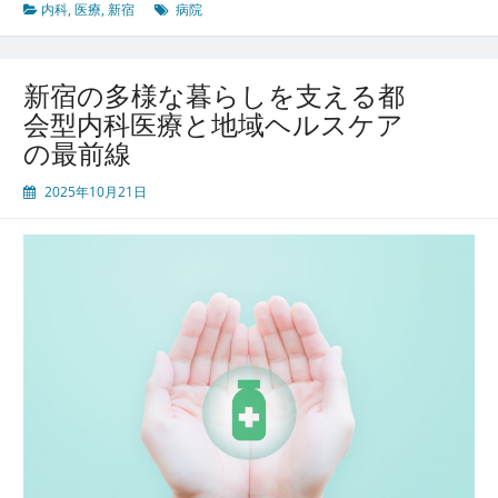
都
内科
,
医療
,
新宿
病院
市
イ
ン
新宿の多様な暮らしを支える都
フ
会型内科医療と地域ヘルスケア
ラ
の最前線
を
支
2025年10月21日
え
る
多
文
化
共
生
型
内
科
医
療
の