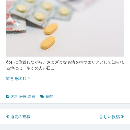
の
日
常
と
安
心
を
支
え
る
都心に位置しながら、さまざまな表情を持つエリアとして知られ
仕
る地には、多くの人が日…
組
新
続きを読む
み
宿
の
多
内科
,
医療
,
新宿
病院
様
な
人
投
過去の投稿
新しい投稿
と
稿
健