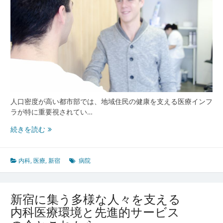
内
科
医
療
と
地
域
ヘ
ル
ス
人口密度が高い都市部では、地域住民の健康を支える医療インフ
ケ
ラが特に重要視されてい…
ア
新
続きを読む
の
宿
最
西
前
部
内科
,
医療
,
新宿
病院
線
医
療
最
新宿に集う多様な人々を支える
前
内科医療環境と先進的サービス
線
都