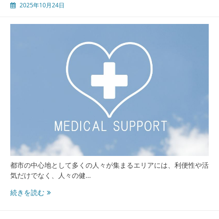
2025年10月24日
宿
の
内
科
医
療
ネ
ッ
ト
ワ
ー
ク
最
前
線
の
都市の中心地として多くの人々が集まるエリアには、利便性や活
現
気だけでなく、人々の健…
場
新
続きを読む
か
宿
ら
の