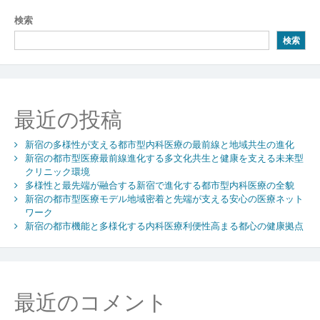
康
ナ
検索
を
ビ
支
検索
え
ゲ
る
ー
都
市
シ
最近の投稿
型
内
ョ
科
新宿の多様性が支える都市型内科医療の最前線と地域共生の進化
ン
医
新宿の都市型医療最前線進化する多文化共生と健康を支える未来型
クリニック環境
療
多様性と最先端が融合する新宿で進化する都市型内科医療の全貌
の
新宿の都市型医療モデル地域密着と先端が支える安心の医療ネット
最
ワーク
前
新宿の都市機能と多様化する内科医療利便性高まる都心の健康拠点
線
最近のコメント