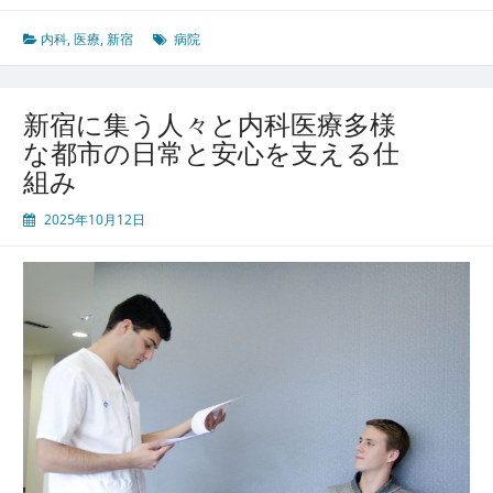
に
集
内科
,
医療
,
新宿
病院
う
多
様
新宿に集う人々と内科医療多様
な
な都市の日常と安心を支える仕
人々
組み
を
支
2025年10月12日
え
る
内
科
医
療
環
境
と
先
進
的