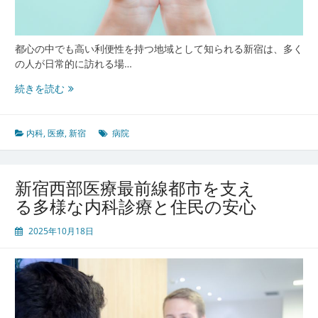
今
と
未
来
都心の中でも高い利便性を持つ地域として知られる新宿は、多く
の人が日常的に訪れる場…
新
続きを読む
宿
の
多
内科
,
医療
,
新宿
病院
様
な
暮
新宿西部医療最前線都市を支え
ら
る多様な内科診療と住民の安心
し
を
2025年10月18日
支
え
る
都
会
型