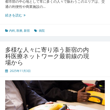
都市部の中心地として常に多くの人々で賑わうこのエリアは、交
通の利便性や商業施設の…
新
続きを読む
宿
エ
リ
内科
,
医療
,
新宿
病院
ア
に
進
多様な人々に寄り添う新宿の内
化
科医療ネットワーク最前線の現
す
場から
る
内
2025年11月3日
科
医
療
最
先
端
と
多