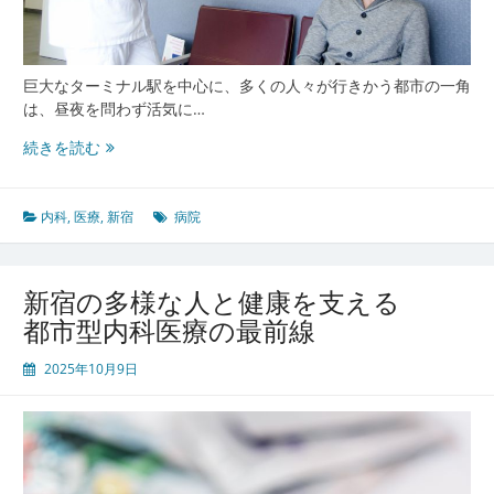
サ
ー
ビ
ス
巨大なターミナル駅を中心に、多くの人々が行きかう都市の一角
の
は、昼夜を問わず活気に…
今
新
と
続きを読む
宿
こ
に
れ
集
か
内科
,
医療
,
新宿
病院
う
ら
人々
と
新宿の多様な人と健康を支える
内
都市型内科医療の最前線
科
医
2025年10月9日
療
多
様
な
都
市