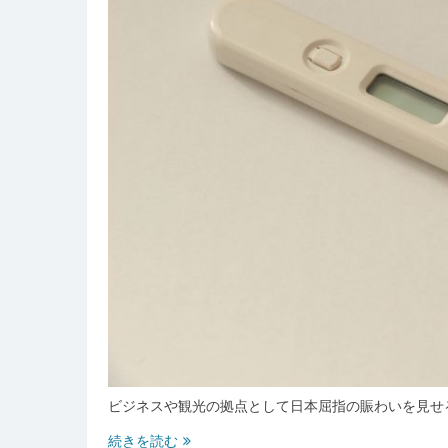
の
最
前
線
と
地
域
共
生
の
進
化
ビジネスや観光の拠点として日本屈指の賑わいを見せ
新
続きを読む