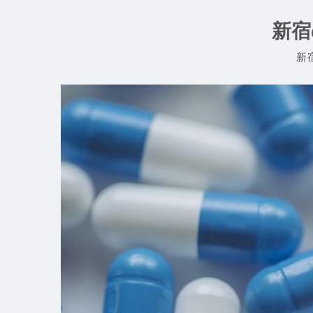
コ
ン
新宿
テ
ン
新
ツ
へ
ス
キ
ッ
プ