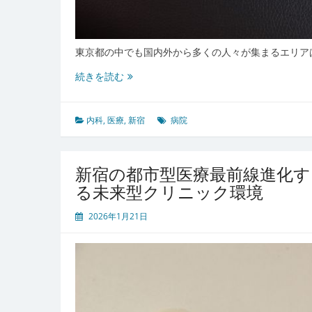
東京都の中でも国内外から多くの人々が集まるエリア
新
続きを読む
宿
の
多
内科
,
医療
,
新宿
病院
様
性
が
新宿の都市型医療最前線進化す
支
る未来型クリニック環境
え
る
2026年1月21日
都
市
型
内
科
医
療