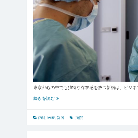
康
を
支
え
る
未
来
型
ク
リ
ニ
ッ
ク
環
東京都心の中でも独特な存在感を放つ新宿は、ビジネ
境
多
続きを読む
様
性
と
内科
,
医療
,
新宿
病院
最
先
端