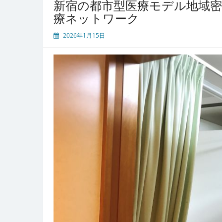
新宿の都市型医療モデル地域
が
療ネットワーク
融
合
2026年1月15日
す
る
新
宿
で
進
化
す
る
都
市
型
内
科
医
療
の
全