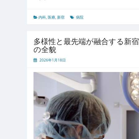
宿
の
都
内科
,
医療
,
新宿
病院
市
型
医
多様性と最先端が融合する新宿
療
の全貌
最
前
2026年1月18日
線
進
化
す
る
多
文
化
共
生
と
健