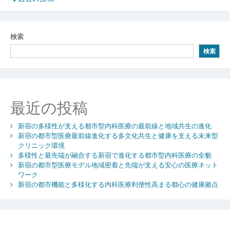
投
稿
ナ
検索
ビ
検索
ゲ
ー
シ
最近の投稿
ョ
新宿の多様性が支える都市型内科医療の最前線と地域共生の進化
ン
新宿の都市型医療最前線進化する多文化共生と健康を支える未来型
クリニック環境
多様性と最先端が融合する新宿で進化する都市型内科医療の全貌
新宿の都市型医療モデル地域密着と先端が支える安心の医療ネット
ワーク
新宿の都市機能と多様化する内科医療利便性高まる都心の健康拠点