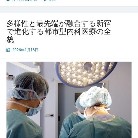
市
型
医
多様性と最先端が融合する新宿
療
で進化する都市型内科医療の全
最
貌
前
線
2026年1月18日
進
化
す
る
多
文
化
共
生
と
健
康
を
支