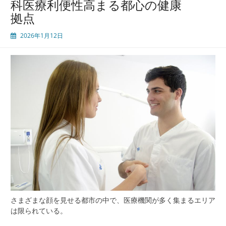
科医療利便性高まる都心の健康
モ
拠点
デ
ル
2026年1月12日
地
域
密
着
と
先
端
が
支
え
る
安
心
の
医
療
さまざまな顔を見せる都市の中で、医療機関が多く集まるエリア
ネ
は限られている。
ッ