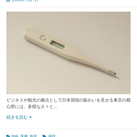
市
型
内
科
医
療
の
最
前
線
と
地
域
共
生
の
ビジネスや観光の拠点として日本屈指の賑わいを見せる東京の都
進
心部には、多様な人々と…
化
新
続きを読む
宿
の
都
内科
,
医療
,
新宿
病院