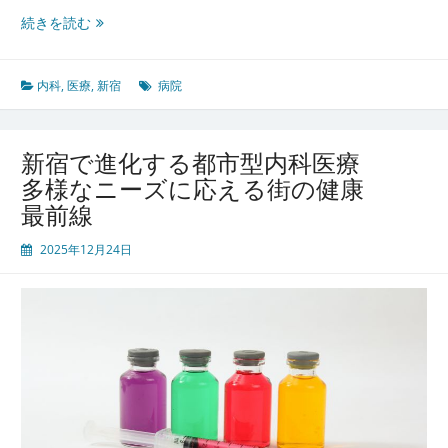
点
新
続きを読む
宿
で
進
内科
,
医療
,
新宿
病院
化
す
る
新宿で進化する都市型内科医療
都
多様なニーズに応える街の健康
市
最前線
型
内
2025年12月24日
科
医
療
多
様
な
ニ
ー
ズ
に