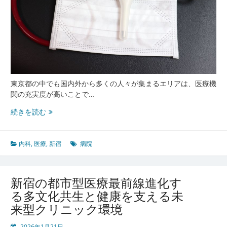
東京都の中でも国内外から多くの人々が集まるエリアは、医療機
関の充実度が高いことで…
新
続きを読む
宿
の
多
内科
,
医療
,
新宿
病院
様
性
が
新宿の都市型医療最前線進化す
支
る多文化共生と健康を支える未
え
来型クリニック環境
る
都
2026年1月21日