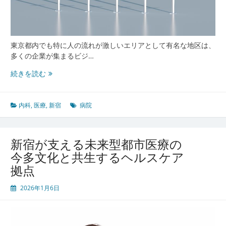
東京都内でも特に人の流れが激しいエリアとして有名な地区は、
多くの企業が集まるビジ…
新
続きを読む
宿
の
多
内科
,
医療
,
新宿
病院
様
性
が
新宿が支える未来型都市医療の
支
今多文化と共生するヘルスケア
え
拠点
る
都
2026年1月6日
市
型
医
療