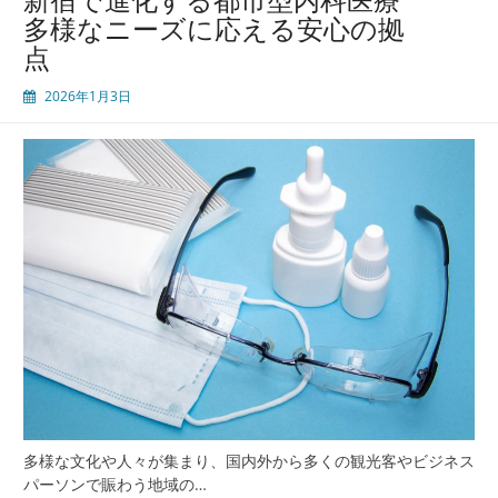
来
多様なニーズに応える安心の拠
型
点
都
市
2026年1月3日
医
療
の
今
多
文
化
と
共
生
す
る
ヘ
ル
ス
ケ
多様な文化や人々が集まり、国内外から多くの観光客やビジネス
ア
パーソンで賑わう地域の…
拠