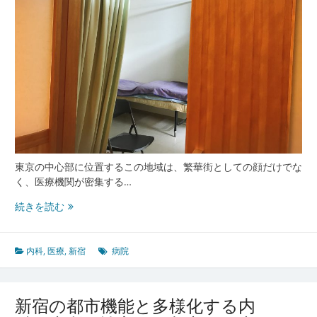
す
る
都
市
型
内
科
医
療
の
全
貌
東京の中心部に位置するこの地域は、繁華街としての顔だけでな
く、医療機関が密集する…
新
続きを読む
宿
の
都
内科
,
医療
,
新宿
病院
市
型
医
新宿の都市機能と多様化する内
療