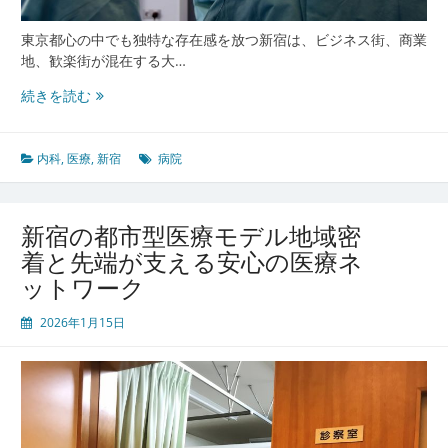
え
る
東京都心の中でも独特な存在感を放つ新宿は、ビジネス街、商業
未
地、歓楽街が混在する大…
来
多
型
続きを読む
様
ク
性
リ
と
ニ
内科
,
医療
,
新宿
病院
最
ッ
先
ク
端
環
新宿の都市型医療モデル地域密
が
境
着と先端が支える安心の医療ネ
融
ットワーク
合
す
2026年1月15日
る
新
宿
で
進
化