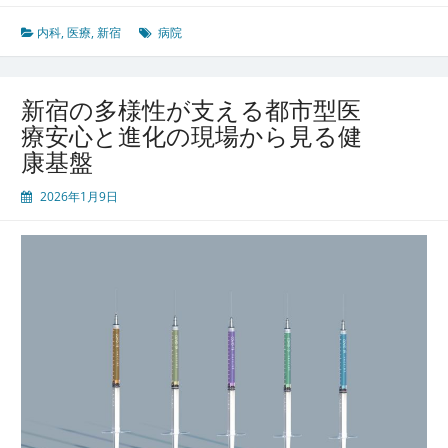
ト
ワ
内科
,
医療
,
新宿
病院
ー
ク
新宿の多様性が支える都市型医
療安心と進化の現場から見る健
康基盤
2026年1月9日