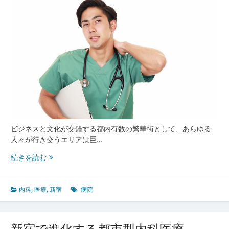
安
心
と
進
化
の
現
場
か
ら
見
る
ビジネスと文化が交錯する都内有数の繁華街として、あらゆる
健
人々が行き交うエリアは巨…
康
基
新
続きを読む
盤
宿
が
支
内科
,
医療
,
新宿
病院
え
る
未
新宿で進化する都市型内科医療