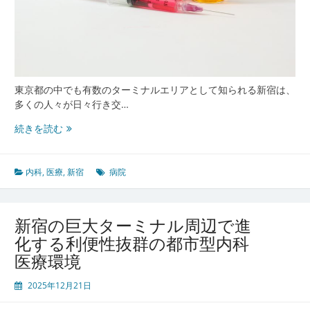
応
え
る
安
心
の
東京都の中でも有数のターミナルエリアとして知られる新宿は、
拠
多くの人々が日々行き交…
点
新
続きを読む
宿
で
進
内科
,
医療
,
新宿
病院
化
す
る
新宿の巨大ターミナル周辺で進
都
化する利便性抜群の都市型内科
市
医療環境
型
内
2025年12月21日
科
医