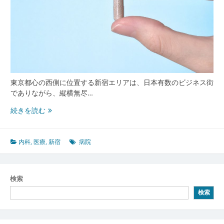
東京都心の西側に位置する新宿エリアは、日本有数のビジネス街
でありながら、縦横無尽…
新
続きを読む
宿
に
息
内科
,
医療
,
新宿
病院
づ
く
都
検索
市
検索
型
内
科