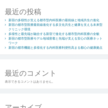
医
療
最近の投稿
多
彩
新宿の多様性が支える都市型内科医療の最前線と地域共生の進化
な
新宿の都市型医療最前線進化する多文化共生と健康を支える未来型
ニ
クリニック環境
ー
多様性と最先端が融合する新宿で進化する都市型内科医療の全貌
ズ
新宿の都市型医療モデル地域密着と先端が支える安心の医療ネット
に
ワーク
応
新宿の都市機能と多様化する内科医療利便性高まる都心の健康拠点
え
る
先
進
最近のコメント
と
安
心
表示できるコメントはありません。
の
拠
点
アーカイブ