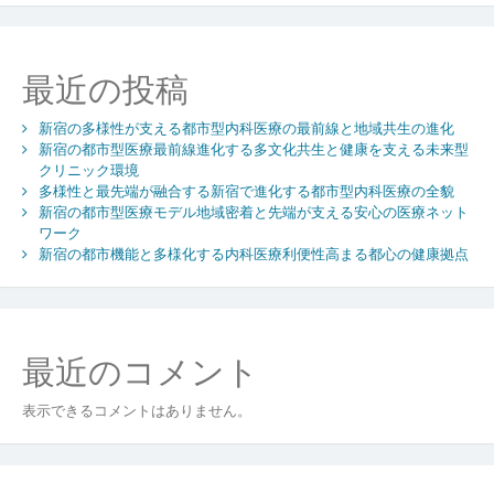
な
人々
を
最近の投稿
支
え
新宿の多様性が支える都市型内科医療の最前線と地域共生の進化
る
新宿の都市型医療最前線進化する多文化共生と健康を支える未来型
内
クリニック環境
科
多様性と最先端が融合する新宿で進化する都市型内科医療の全貌
医
新宿の都市型医療モデル地域密着と先端が支える安心の医療ネット
療
ワーク
と
新宿の都市機能と多様化する内科医療利便性高まる都心の健康拠点
健
康
イ
ン
最近のコメント
フ
ラ
の
表示できるコメントはありません。
進
化