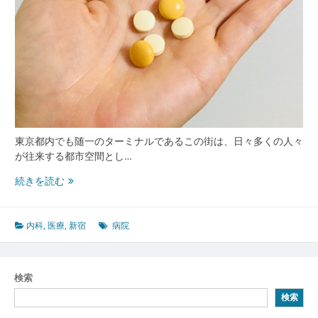
東京都内でも随一のターミナルであるこの街は、日々多くの人々
が往来する都市空間とし…
新
続きを読む
宿
の
都
内科
,
医療
,
新宿
病院
市
機
能
検索
と
検索
多
様